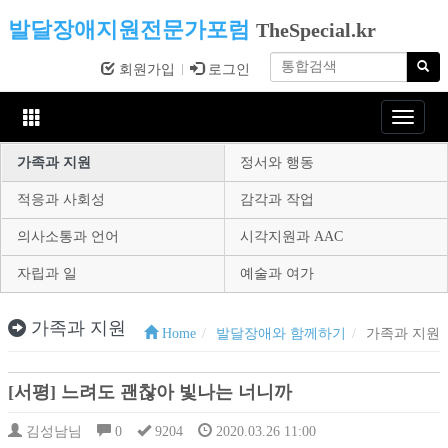
발달장애지원전문가포럼
TheSpecial.kr
회원가입
로그인
Toggle
navigat
가족과 지원
정서와 행동
적응과 사회성
감각과 작업
의사소통과 언어
시각지원과 AAC
자립과 일
예술과 여가
가족과 지원
Home
발달장애와 함께하기
가족과 지원
[서평] 느려도 괜찮아 빛나는 너니까
김성남님
0
9204
2020.03.26 11:00