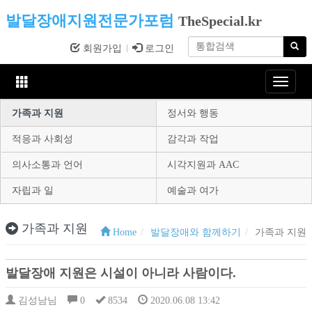
발달장애지원전문가포럼
TheSpecial.kr
회원가입
로그인
Toggle
navigat
가족과 지원
정서와 행동
적응과 사회성
감각과 작업
의사소통과 언어
시각지원과 AAC
자립과 일
예술과 여가
가족과 지원
Home
발달장애와 함께하기
가족과 지원
발달장애 지원은 시설이 아니라 사람이다.
김성남님
0
8534
2020.06.08 13:42