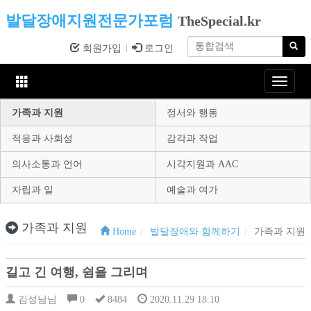
발달장애지원전문가포럼
TheSpecial.kr
회원가입
로그인
Toggle
navigat
가족과 지원
정서와 행동
적응과 사회성
감각과 작업
의사소통과 언어
시각지원과 AAC
자립과 일
예술과 여가
가족과 지원
Home
발달장애와 함께하기
가족과 지원
길고 긴 여행, 쉼을 그리며
김성남님
0
8484
2020.11.29 18:10