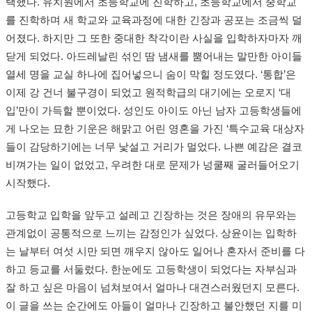
택했다. 유치원에서 초등학교에 진학하고, 초등학교에서 중학교
를 진학하며 새 학교와 교육과정에 대한 긴장과 공포는 조금씩 덜
어졌다. 하지만 그 또한 중대한 착각이란 사실을 입학하자마자 깨
닫게 되었다. 아드레날린 섞인 땀 냄새를 뿜어내는 말만한 아이들
열세 명을 교실 하나에 집어넣으니 숨이 막힐 정도였다. ‘통합’은
이제 강 건너 불구경이 되었고 원적학급의 대기에는 오로지 ‘대
입’만이 가득할 뿐이었다. 성인도 아이도 아닌 남자 고등학생들에
게 나오는 묘한 기운은 해맑고 어린 영혼을 가진 ‘특수교육 대상자
들이 감당하기에는 너무 낯설고 거리가 멀었다. 나쁜 예감은 결코
비껴가는 일이 없었고, 우려한 대로 문제가 넝쿨째 굴러들어오기
시작했다.
고등학교 입학을 앞두고 설레고 긴장하는 것은 장애의 유무와는
관계없이 공통적으로 느끼는 감정인가 싶었다. 상윤이는 입학하
는 날부터 여섯 시만 되면 깨우지 않아도 일어나 혼자서 준비를 다
하고 등교를 서둘렀다. 한눈에도 고등학생이 되었다는 자부심과
잘 하고 싶은 마음이 넘쳐보여서 얼마나 대견스러웠던지 모른다.
이 글을 쓰는 순간에도 아들이 얼마나 긴장하고 불안했던 지를 미