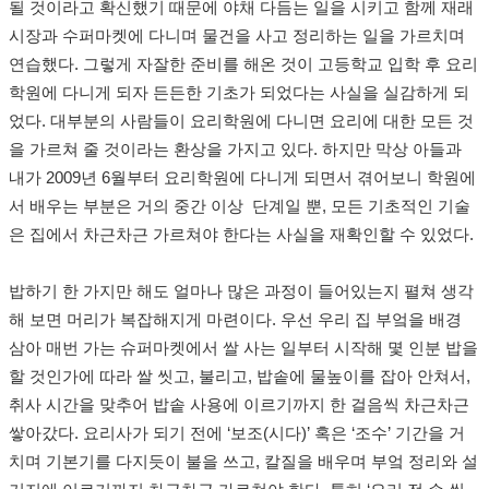
될 것이라고 확신했기 때문에 야채 다듬는 일을 시키고 함께 재래
시장과 수퍼마켓에 다니며 물건을 사고 정리하는 일을 가르치며
연습했다. 그렇게 자잘한 준비를 해온 것이 고등학교 입학 후 요리
학원에 다니게 되자 든든한 기초가 되었다는 사실을 실감하게 되
었다. 대부분의 사람들이 요리학원에 다니면 요리에 대한 모든 것
을 가르쳐 줄 것이라는 환상을 가지고 있다. 하지만 막상 아들과
내가 2009년 6월부터 요리학원에 다니게 되면서 겪어보니 학원에
서 배우는 부분은 거의 중간 이상 단계일 뿐, 모든 기초적인 기술
은 집에서 차근차근 가르쳐야 한다는 사실을 재확인할 수 있었다.
밥하기 한 가지만 해도 얼마나 많은 과정이 들어있는지 펼쳐 생각
해 보면 머리가 복잡해지게 마련이다. 우선 우리 집 부엌을 배경
삼아 매번 가는 슈퍼마켓에서 쌀 사는 일부터 시작해 몇 인분 밥을
할 것인가에 따라 쌀 씻고, 불리고, 밥솥에 물높이를 잡아 안쳐서,
취사 시간을 맞추어 밥솥 사용에 이르기까지 한 걸음씩 차근차근
쌓아갔다. 요리사가 되기 전에 ‘보조(시다)’ 혹은 ‘조수’ 기간을 거
치며 기본기를 다지듯이 불을 쓰고, 칼질을 배우며 부엌 정리와 설