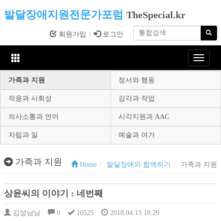
발달장애지원전문가포럼
TheSpecial.kr
회원가입
로그인
Toggle
navigat
가족과 지원
정서와 행동
적응과 사회성
감각과 작업
의사소통과 언어
시각지원과 AAC
자립과 일
예술과 여가
가족과 지원
Home
발달장애와 함께하기
가족과 지원
상윤씨의 이야기 : 네번째
김성남님
0
10525
2018.04.13 18:29