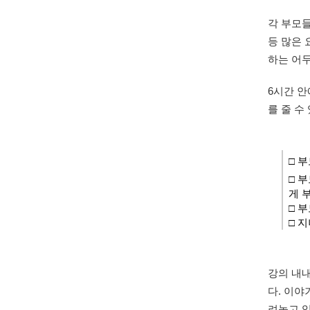
각 부모들
등 많은
하는 어
6시간 안
를 줄 수
□ 
□
부
게 
□
부
□
지
강의 내
다. 이야
려놓고 있