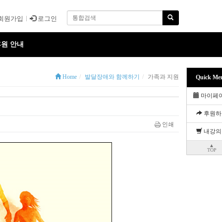
회원가입
로그인
원 안내
Home
발달장애와 함께하기
가족과 지원
Quick Me
마이페
후원하
인쇄
내강의
▲
TOP