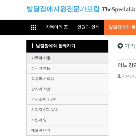
발달장애지원전문가포럼
TheSpecial.k
거북이의 꿈
인권과 인식
발달장애와 
가족
발달장애와 함께하기
가족과 지원
어느 강
정서와 행동
정유진
적응과 사회성
감각과 작업
의사소통과 언어
시각지원과 AAC
자립과 일
예술과 여가