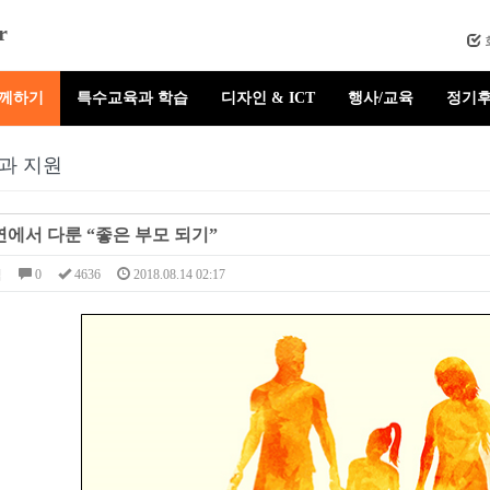
r
함께하기
특수교육과 학습
디자인 & ICT
행사/교육
정기후
과 지원
연에서 다룬 “좋은 부모 되기”
님
0
4636
2018.08.14 02:17