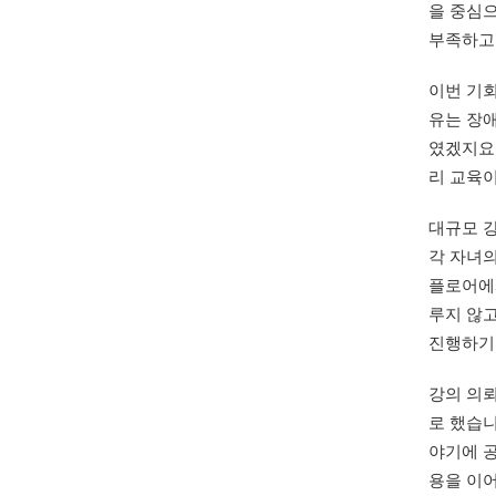
을 중심
부족하고
이번 기
유는 장애
였겠지요
리 교육
대규모 강
각 자녀의
플로어에서
루지 않고
진행하기
강의 의
로 했습니
야기에 공
용을 이