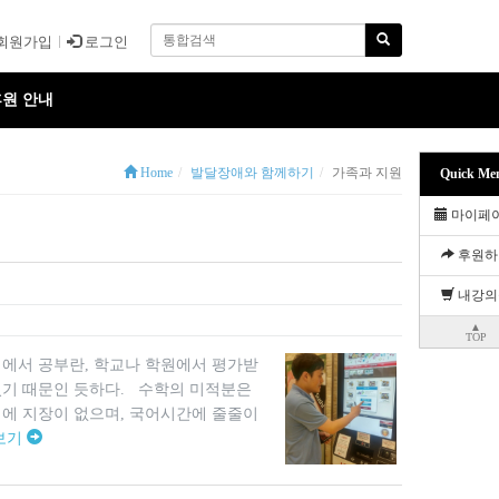
회원가입
로그인
원 안내
Home
발달장애와 함께하기
가족과 지원
Quick Me
마이페
후원하
내강의
▲
TOP
에서 공부란, 학교나 학원에서 평가받
었기 때문인 듯하다. 수학의 미적분은
데에 지장이 없으며, 국어시간에 줄줄이
보기