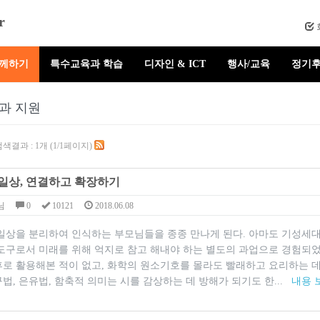
r
함께하기
특수교육과 학습
디자인 & ICT
행사/교육
정기후
과 지원
색결과 : 1개 (1/1페이지)
일상, 연결하고 확장하기
님
0
10121
2018.06.08
일상을 분리하여 인식하는 부모님들을 종종 만나게 된다. 아마도 기성세대
 도구로서 미래를 위해 억지로 참고 해내야 하는 별도의 과업으로 경험되
후로 활용해본 적이 없고, 화학의 원소기호를 몰라도 빨래하고 요리하는 
법, 은유법, 함축적 의미는 시를 감상하는 데 방해가 되기도 한...
내용 