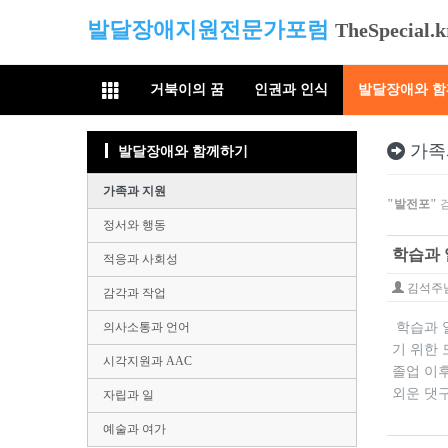
발달장애지원전문가포럼
TheSpecial.k
거북이의 꿈
인권과 인식
발달장애와 
가족
발달장애와 함께하기
가족과 지원
"발전포"
검
정서와 행동
학습과 
적응과 사회성
김석주
감각과 작업
의사소통과 언어
학습과 
기 위한
시각지원과 AAC
졸업 이
외운 댓구
자립과 일
예술과 여가