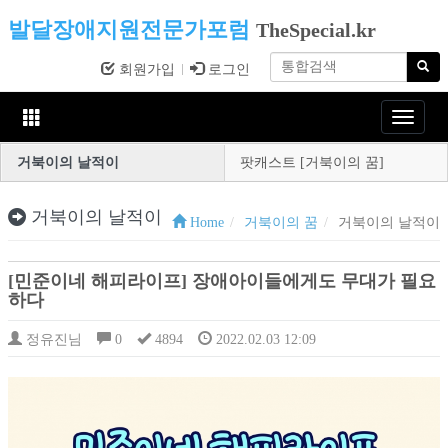
발달장애지원전문가포럼
TheSpecial.kr
회원가입
로그인
Toggle
navigat
거북이의 날적이
팟캐스트 [거북이의 꿈]
거북이의 날적이
Home
거북이의 꿈
거북이의 날적이
[민준이네 해피라이프] 장애아이들에게도 무대가 필요
하다
정유진님
0
4894
2022.02.03 12:09