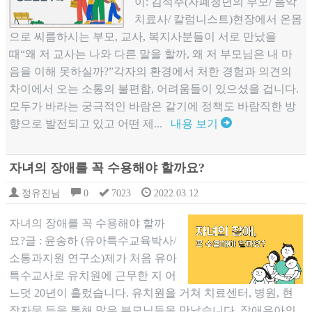
이: 김석주(자폐청년의 부모/ 음악
치료사/ 칼럼니스트)현장에서 온몸
으로 씨름하시는 부모, 교사, 복지사분들이 서로 만났을
때“왜 저 교사는 나와 다른 말을 할까, 왜 저 부모님은 내 마
음을 이해 못하실까?”각자의 환경에서 처한 경험과 의견의
차이에서 오는 소통의 불편함, 어려움들이 있으셨을 겁니다.
모두가 바라는 궁극적인 바람은 같기에 정책도 바람직한 방
향으로 발전되고 있고 어떤 제...
내용 보기
자녀의 장애를 꼭 수용해야 할까요?
정유진님
0
7023
2022.03.12
자녀의 장애를 꼭 수용해야 할까
요?글 : 윤송하 (유아특수교육박사/
소통과지원 연구소)제가 처음 유아
특수교사로 유치원에 근무한 지 어
느덧 20년이 흘렀습니다. 유치원을 거쳐 치료센터, 병원, 현
장자문 등을 통해 많은 부모님들을 만났습니다. 장애유아의