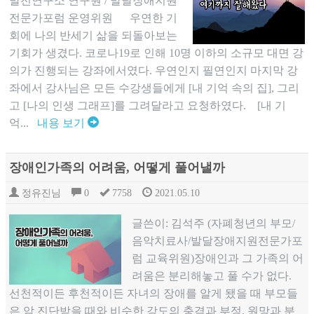
발전연구소 연구원 / 발달장애지원
전문가포럼 운영위원 우연한 기
회에 나의 반세기 삶을 되돌아보는
기회가 생겼다. 코로나19로 인해 10명 이하의 소규모 대면 강
의가 진행되는 강좌에서였다. 우연인지 필연인지 마지막 강
좌에서 강사님은 모든 수강생들에게 [내 기억 속의 집], 그리
고 [나의 인생 그래프]를 그려달라고 요청하였다. [내 기
억...
내용 보기
장애인가족의 어려움, 어떻게 풀어낼까
정유진님
0
7758
2021.05.10
글쓴이: 김석주 (자폐청년의 부모/
음악치료사/발달장애지원전문가포
럼 교육위원)장애인과 그 가족의 어
려움은 분리해놓고 풀 수가 없다.
선천적이든 후천적이든 자녀의 장애를 알게 됐을 때 부모들
은 암 진단받을 때와 비슷한 강도의 충격과 부정, 원망과 분