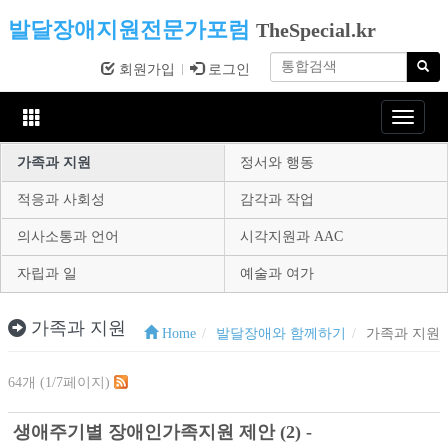
발달장애지원전문가포럼
TheSpecial.kr
회원가입
로그인
Toggle
navigat
가족과 지원
정서와 행동
적응과 사회성
감각과 작업
의사소통과 언어
시각지원과 AAC
자립과 일
예술과 여가
가족과 지원
Home
발달장애와 함께하기
가족과 지원
64개 (1/7페이지)
생애주기별 장애인가족지원 제안 (2) -