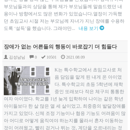
부모님들과의 상담을 통해 제가 부모님들께 말씀드렸던 내
용이나 방향에서도 많은 변화가 있었습니다.열정이 가득했
던 초임교사 시절 저는 부모님께 자녀가 지닌 장애를 수용하
도록 ‘설득’을 했습니다. 그래야만...
내용 보기
장애가 없는 어른들의 행동이 바로잡기 더 힘들다
김성남님
0
10501
2021.08.09
​K는 특수학교에서 초임교사로 처
음 담임을 맡게 된 내게 온 아이였
다. 특수학교의 초등 5학년에 재학
중인 또래보다 작은 체구의 통통한
여자 아이였다. 학교를 1년 늦게 입학하여 나이는 같은 학년
아이들보다 한 살 많은 열 세 살이었고, 최중증의 발달장애를
가지고 있었다. 신체 조정 기능이나 협응 기능도 어려움이 많
아 어디로 어떻게 움직여야 하는지를 몰라서 혼자 이동하는
것이 어려웠고, 빨리 걷거나 뛰는 것, 계단을 오르내리는 것