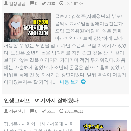
김성남님
0
7008
2021.07.06
글쓴이: 김석주(자폐청년의 부모/
음악치료사/ 발달장애지원전문가
포럼 교육위원)어릴 때 읽은 동화
아라비안나이트에 앙상하게 말라
거동할 수 없는 노인을 업고 가던 소년의 모험 이야기가 있었
다. 노인은 소년의 몸을 양다리로 칭칭 감고 깊은 산 속 끝이
보이지 않는 길을 이리저리 가리키며 점점 무거워졌다. 처음
에는 가뿐하게 업었으나 소년의 온몸은 땀으로 흠뻑 젖었고,
바위를 등에 진 듯 지쳐가던 장면이었다. 앞뒤 맥락이 어떻게
이어졌는지는 잘 기억나...
내용 보기
인생그래프 - 여기까지 잘해왔다
정유진님
0
5611
2021.06.22
정병은 / 사회학 박사 / 서울대 사회