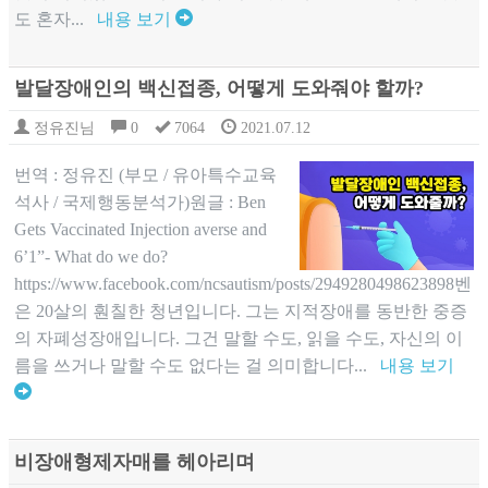
도 혼자...
내용 보기
발달장애인의 백신접종, 어떻게 도와줘야 할까?
정유진님
0
7064
2021.07.12
번역 : 정유진 (부모 / 유아특수교육
석사 / 국제행동분석가)원글 : Ben
Gets Vaccinated Injection averse and
6’1”- What do we do?
https://www.facebook.com/ncsautism/posts/2949280498623898벤
은 20살의 훤칠한 청년입니다. 그는 지적장애를 동반한 중증
의 자폐성장애입니다. 그건 말할 수도, 읽을 수도, 자신의 이
름을 쓰거나 말할 수도 없다는 걸 의미합니다...
내용 보기
비장애형제자매를 헤아리며