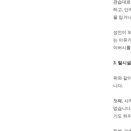
관습대로
하고, 단
을 입거나
성인이 
는 이유가
이버시를
3. 탈시
위와 같
니다.
첫째, 사
없습니다.
기도 하지