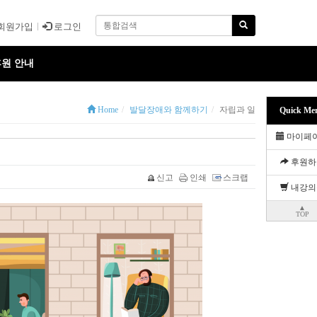
회원가입
로그인
원 안내
Home
발달장애와 함께하기
자립과 일
Quick Me
마이페
후원하
신고
인쇄
스크랩
내강의
▲
TOP