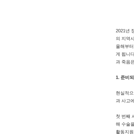
2021년
의 지역사
올해부터
게 됩니다
과 죽음은
1. 준비
현실적으
과 사고에
첫 번째
해 수술
활동지원