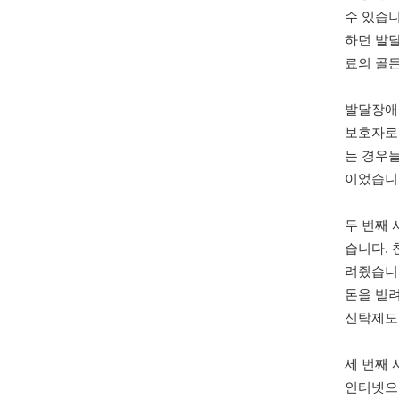
수 있습
하던 발
료의 골
발달장애
보호자로
는 경우들
이었습니다
두 번째
습니다. 
려줬습니다
돈을 빌려
신탁제도
세 번째
인터넷으