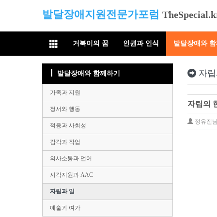
발달장애지원전문가포럼
TheSpecial.k
거북이의 꿈
인권과 인식
발달장애와 
자립
발달장애와 함께하기
가족과 지원
자립의 현
정서와 행동
정유진
적응과 사회성
감각과 작업
의사소통과 언어
시각지원과 AAC
자립과 일
예술과 여가