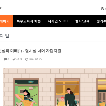
r
함께하기
특수교육과 학습
디자인 & ICT
행사/교육
정기후
과 일
실과 미래(1) - 탈시설 너머 자립지원
님
0
4049
2024.04.25