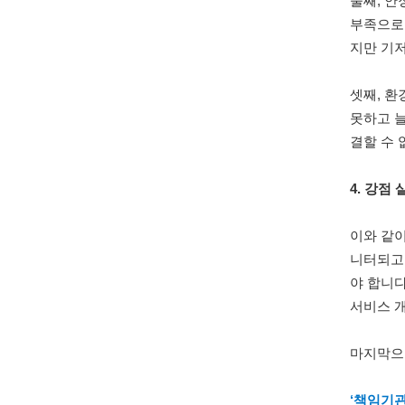
둘째, 안
부족으로
지만 기저
셋째, 환
못하고 늘
결할 수 
4. 강점
이와 같이
니터되고
야 합니다
서비스 
마지막으로
‘책임기관