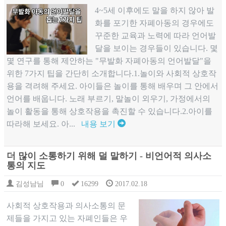
4~5세 이후에도 말을 하지 않아 발
화를 포기한 자폐아동의 경우에도
꾸준한 교육과 노력에 따라 언어발
달을 보이는 경우들이 있습니다. 몇
몇 연구를 통해 제안하는 "무발화 자폐아동의 언어발달"을
위한 7가지 팁을 간단히 소개합니다.1.놀이와 사회적 상호작
용을 격려해 주세요. 아이들은 놀이를 통해 배우며 그 안에서
언어를 배웁니다. 노래 부르기, 말놀이 외우기, 가정에서의
놀이 활동을 통해 상호작용을 촉진할 수 있습니다.2.아이를
따라해 보세요. 아...
내용 보기
더 많이 소통하기 위해 덜 말하기 - 비언어적 의사소
통의 지도
김성남님
0
16299
2017.02.18
사회적 상호작용과 의사소통의 문
제들을 가지고 있는 자폐인들은 우