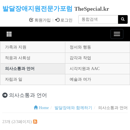
발달장애지원전문가포럼
TheSpecial.kr
회원가입
로그인
Toggle
navigat
가족과 지원
정서와 행동
적응과 사회성
감각과 작업
의사소통과 언어
시각지원과 AAC
자립과 일
예술과 여가
의사소통과 언어
Home
발달장애와 함께하기
의사소통과 언어
23개 (2/3페이지)