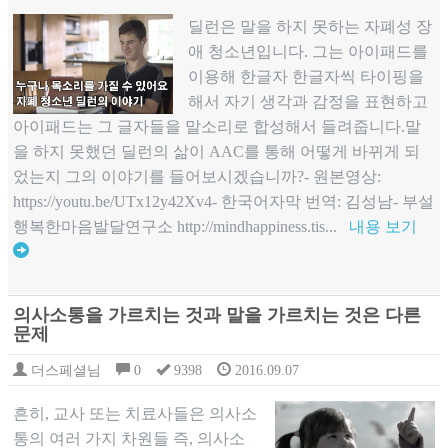
딜런은 말을 하지 못하는 자폐성 장
애 청소년입니다. 그는 아이패드를
이용해 한글자 한글자씩 타이핑을
해서 자기 생각과 감정을 표현하고
아이패드는 그 글자들을 말소리로 합성해서 들려줍니다.말
을 하지 못했던 딜런의 삶이 AAC를 통해 어떻게 바뀌게 되
었는지 그의 이야기를 들어보시겠습니까?- 원본영상:
https://youtu.be/UTx12y42Xv4- 한국어자막 번역: 김성남- 부설
행복한마음발달연구소 http://mindhappiness.tis...
내용 보기
의사소통을 가르치는 것과 말을 가르치는 것은 다른
문제
더스페셜님
0
9398
2016.09.07
흔히, 교사 또는 치료사들은 의사소
통의 여러 가지 차원들 즉, 의사소